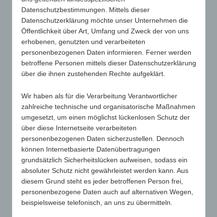
Datenschutzbestimmungen. Mittels dieser
Oberlandesgericht Celle, Beschluss v. 24.1.2023 – 17
Datenschutzerklärung möchte unser Unternehmen die
WF 8/23 Am 5. April 2023 hat das Oberlandesgericht
Öffentlichkeit über Art, Umfang und Zweck der von uns
Celle in einem Beschluss (Aktenzeichen: 17 WF 8/23)
erhobenen, genutzten und verarbeiteten
entschieden, dass die wirtschaftliche Überforderung
personenbezogenen Daten informieren. Ferner werden
des Ehemannes durch eine versprochene
betroffene Personen mittels dieser Datenschutzerklärung
Morgengabe nicht zu...
über die ihnen zustehenden Rechte aufgeklärt.
Wir haben als für die Verarbeitung Verantwortlicher
zahlreiche technische und organisatorische Maßnahmen
umgesetzt, um einen möglichst lückenlosen Schutz der
über diese Internetseite verarbeiteten
personenbezogenen Daten sicherzustellen. Dennoch
können Internetbasierte Datenübertragungen
grundsätzlich Sicherheitslücken aufweisen, sodass ein
absoluter Schutz nicht gewährleistet werden kann. Aus
diesem Grund steht es jeder betroffenen Person frei,
Veräußerung eines Einfamilienhauses nach
personenbezogene Daten auch auf alternativen Wegen,
Ehescheidung
beispielsweise telefonisch, an uns zu übermitteln.
von
Anja Bleck-Kentgens
|
Juli 4, 2023
|
Alle
,