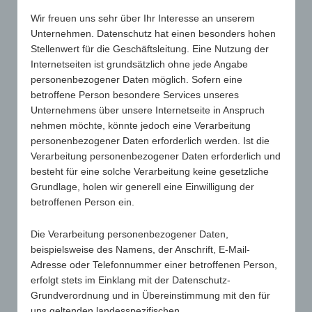
Umgangs- und Sorgerechtskonflikten
von
Olaf Fricke
|
Juli 4, 2023
|
Alle
,
Familienrecht
Wir freuen uns sehr über Ihr Interesse an unserem
Unternehmen. Datenschutz hat einen besonders hohen
EuGHMR, Urteil v. 10.11.2022 – Beschwerde Nr.
Stellenwert für die Geschäftsleitung. Eine Nutzung der
25426/20 Der Europäische Gerichtshof für
Internetseiten ist grundsätzlich ohne jede Angabe
Menschenrechte (EuGHMR) hat in seinem Urteil vom
personenbezogener Daten möglich. Sofern eine
10. November 2022 (Beschwerde Nr. 25426/20)
betroffene Person besondere Services unseres
festgestellt, dass ein Gericht seine Pflicht zur
Unternehmens über unsere Internetseite in Anspruch
Sachaufklärung und zum Kindesschutz...
nehmen möchte, könnte jedoch eine Verarbeitung
personenbezogener Daten erforderlich werden. Ist die
Verarbeitung personenbezogener Daten erforderlich und
besteht für eine solche Verarbeitung keine gesetzliche
Grundlage, holen wir generell eine Einwilligung der
betroffenen Person ein.
Die Verarbeitung personenbezogener Daten,
beispielsweise des Namens, der Anschrift, E-Mail-
Adresse oder Telefonnummer einer betroffenen Person,
erfolgt stets im Einklang mit der Datenschutz-
Verzicht auf Morgengabe
Grundverordnung und in Übereinstimmung mit den für
von
Olaf Fricke
|
Juli 4, 2023
|
Alle
,
Familienrecht
uns geltenden landesspezifischen